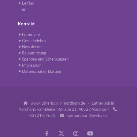
Leitfad
en
Kontakt
Formulare
Gemeindebus
Newsletter
Raumnutzung
Spenden und Schenkungen
Impressum
Datenschutzerklärung
www.lutherisch-in-nordhorn.de · Lutherisch in

Nordhorn, van-Delden-Straße 21, 48529 Nordhorn

05921-34651
kgv.nordhorn@evlka.de
