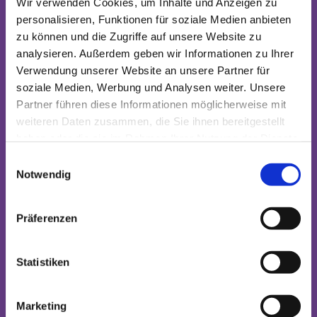
Wir verwenden Cookies, um Inhalte und Anzeigen zu
Gemeidebrief
personalisieren, Funktionen für soziale Medien anbieten
Taufe
Gottesdienste
zu können und die Zugriffe auf unsere Website zu
Konfir
Kinder
mation
analysieren. Außerdem geben wir Informationen zu Ihrer
Jugendliche und junge
Trauuu
Erwachsene
Verwendung unserer Website an unsere Partner für
ng
Erwachsene
soziale Medien, Werbung und Analysen weiter. Unsere
Kirchen
Kirchenmusik
Partner führen diese Informationen möglicherweise mit
eintritt
Umwelt
weiteren Daten zusammen, die Sie ihnen bereitgestellt
Beerdig
Sonstige
ung,
haben oder die sie im Rahmen Ihrer Nutzung der Dienste
Zeit für...
Trauern
gesammelt haben.
E
Notwendig
i
Einrichtungen
n
w
Büchermarkt
Präferenzen
CVJM Nordhorn-Blanke
i
Diakonisches Werk
l
Evangelische Erwachsenenbildung
l
Statistiken
Evangelisches Gymnasium
i
Fördervereine
g
Kindertagesstätten
Marketing
Kloster Frenswegen
u