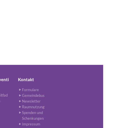
venti
Kontakt
Formulare
itfad
Gemeindebus
n
Newsletter
Raumnutzung
Spenden und
Schenkungen
Impressum