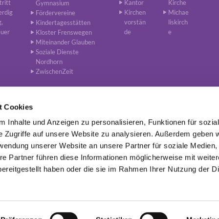
tritt
Kantor
Kirche
Gymnasium
erdig
Kirchen
Michae
Fördervereine
g,
vorstän
liskirch
Kindertagesstätten
auer
de
e
Kloster Frenswegen
Miteinander Glauben
Soziale Dienste
Nordhorn
ZwischenZeit
t Cookies
 Inhalte und Anzeigen zu personalisieren, Funktionen für sozia
 Lutherisch in Nordhorn, van-Delden-Straße 21, 48529 Nordhorn
0592

e Zugriffe auf unsere Website zu analysieren. Außerdem geben w
rwendung unserer Website an unsere Partner für soziale Medien
re Partner führen diese Informationen möglicherweise mit weite
Impressum
Datenschutz
ereitgestellt haben oder die sie im Rahmen Ihrer Nutzung der D
Datenschutzerklärung
ChurchDesk-Login