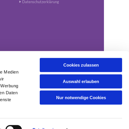
Datenschutzerklärung
Cookies zulassen
le Medien
1-34651
kgv.nordhorn@evlka.de

ir
Auswahl erlauben
, Werbung
ren Daten
Nur notwendige Cookies
ienste