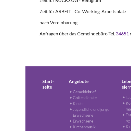
Zeit für RÜCKZUG - Refugium
Zeit für ARBEIT - Co-Working-Arbeitsplatz
nach Vereinbarung
Anfragen über das Gemeindebüro Tel.
34651
Start-
Angebote
Lebe
seite
eier
Gemeidebrief
Ta
Gottesdienste
Kon
Kinder
ma
Jugendliche und junge
Tr
Erwachsene
ng
Erwachsene
Ki
Kirchenmusik