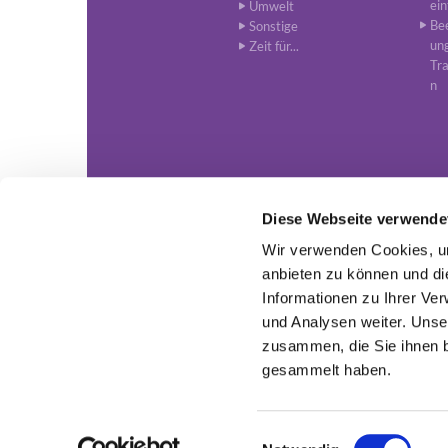
ein
Umwelt
Be
Sonstige
un
Zeit für...
Tr
n
Diese Webseite verwende
Wir verwenden Cookies, um
www.lutherisch-in-nordhorn.de ·

anbieten zu können und di
Informationen zu Ihrer Ve
und Analysen weiter. Unse
zusammen, die Sie ihnen b
gesammelt haben.
E