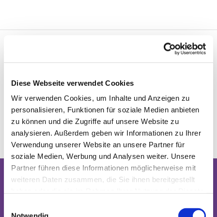
"Der Frauentreff, der damals aus einem Spielkreis
entstanden ist, zieht sich wie ein roter Faden durch
Diese Webseite verwendet Cookies
mein Leben. Wir Frauen kennen uns gut, sind aber
immer offen für neue Mitglieder. Für mich ist der
Wir verwenden Cookies, um Inhalte und Anzeigen zu
Frauentreff ein soziales Netzwerk. Brauche ich
personalisieren, Funktionen für soziale Medien anbieten
Hilfe, genügt oft ein Anruf." — eine Teilnehmerin
zu können und die Zugriffe auf unsere Website zu
analysieren. Außerdem geben wir Informationen zu Ihrer
Verwendung unserer Website an unsere Partner für
soziale Medien, Werbung und Analysen weiter. Unsere
Partner führen diese Informationen möglicherweise mit
weiteren Daten zusammen, die Sie ihnen bereitgestellt
Start-
Angebote
Lebensf
haben oder die sie im Rahmen Ihrer Nutzung der Dienste
seite
eiern
Gemeidebrief
gesammelt haben.
E
Taufe
Gottesdienste
Notwendig