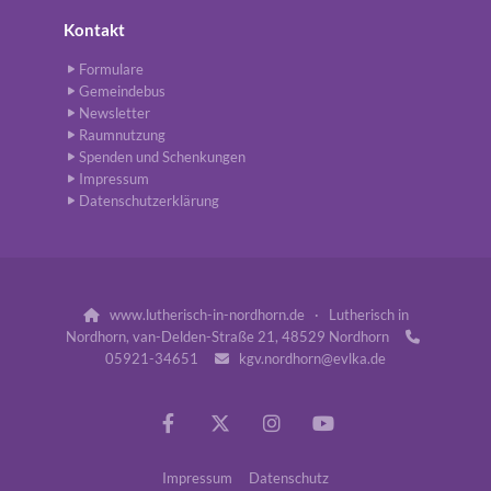
Kontakt
Formulare
Gemeindebus
Newsletter
Raumnutzung
Spenden und Schenkungen
Impressum
Datenschutzerklärung
www.lutherisch-in-nordhorn.de · Lutherisch in

Nordhorn, van-Delden-Straße 21, 48529 Nordhorn

05921-34651
kgv.nordhorn@evlka.de

Impressum
Datenschutz