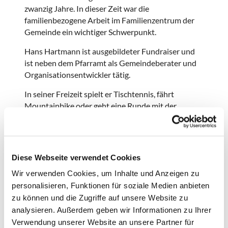
zwanzig Jahre. In dieser Zeit war die
familienbezogene Arbeit im Familienzentrum der
Gemeinde ein wichtiger Schwerpunkt.
Hans Hartmann ist ausgebildeter Fundraiser und
ist neben dem Pfarramt als Gemeindeberater und
Organisationsentwickler tätig.
In seiner Freizeit spielt er Tischtennis, fährt
Mountainbike oder geht eine Runde mit der
Labradoodle-Hündin. Für eine gute TV-Serie bleibt
er auch gerne mal auf dem Sofa sitzen.
Er mag es, Menschen als Seelsorger in
Diese Webseite verwendet Cookies
verschiedenen Lebenssituationen zu begleiten,
Kontakte zu knüpfen und Menschen für
Wir verwenden Cookies, um Inhalte und Anzeigen zu
gemeinsame Projekte zusammenzubringen. Kirche
personalisieren, Funktionen für soziale Medien anbieten
muss sich in seinen Augen immer wieder neu
zu können und die Zugriffe auf unsere Website zu
erfinden, ohne dabei ihre Wurzeln zu vergessen.
analysieren. Außerdem geben wir Informationen zu Ihrer
Verwendung unserer Website an unsere Partner für
Kontakt