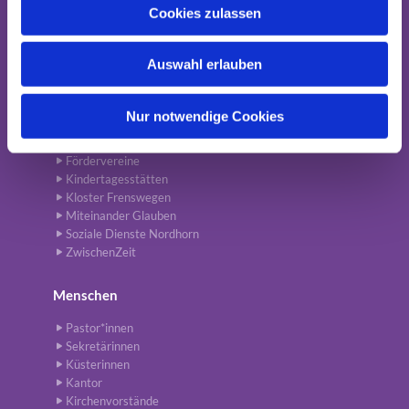
u
Cookies zulassen
s
Einrichtungen
w
Auswahl erlauben
a
Büchermarkt
CVJM Nordhorn-Blanke
h
Diakonisches Werk
l
Nur notwendige Cookies
Evangelische Erwachsenenbildung
Evangelisches Gymnasium
Fördervereine
Kindertagesstätten
Kloster Frenswegen
Miteinander Glauben
Soziale Dienste Nordhorn
ZwischenZeit
Menschen
Pastor*innen
Sekretärinnen
Küsterinnen
Kantor
Kirchenvorstände