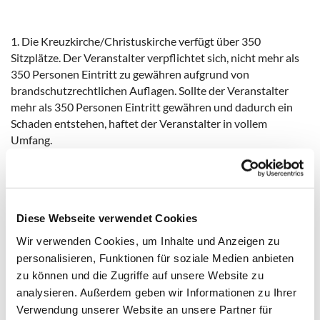
1. Die Kreuzkirche/Christuskirche verfügt über 350
Sitzplätze. Der Veranstalter verpflichtet sich, nicht mehr als
350 Personen Eintritt zu gewähren aufgrund von
brandschutzrechtlichen Auflagen. Sollte der Veranstalter
mehr als 350 Personen Eintritt gewähren und dadurch ein
Schaden entstehen, haftet der Veranstalter in vollem
Umfang.
2. Die Eigentümerin weist darauf hin, dass die Kirche ein Ort
der Ruhe und des Gebets ist, sowie ein Ort, an
den Gottesdienste gefeiert werden und kirchenmusikalische
Konzerte stattfinden. Darüber hinaus ist die Kreuzkirche
Diese Webseite verwendet Cookies
ein historisch wertvolles und unter Denkmalschutz
Wir verwenden Cookies, um Inhalte und Anzeigen zu
stehendes Gebäude. Der Veranstalter verpflichtet sich, der
personalisieren, Funktionen für soziale Medien anbieten
Situation entsprechend zu handeln und die Besucher zu
zu können und die Zugriffe auf unsere Website zu
einem dem Ort entsprechenden Verhalten anzuhalten. Die
analysieren. Außerdem geben wir Informationen zu Ihrer
Einrichtungen der Kirche sind pfleglich zu behandeln. Es ist
Verwendung unserer Website an unsere Partner für
untersagt, auf den Kirchenbänken zu stehen. Im