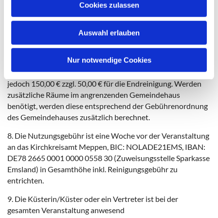
Cookies zulassen
6. Die/Der Küsterin/Küster übt im Auftrage des
s
Kirchenvorstandes der Eigentümerin das Hausrecht aus.
w
Seinen/ihren Hinweisen und Anordnungen ist Folge zu
Auswahl erlauben
a
leisten.
h
l
Nur notwendige Cookies
7. Der Veranstalter zahlt als Nutzungsentschädigung für die
Kreuzkirche 10 % des Eintrittskartenerlöses, mindestens
jedoch 150,00 € zzgl. 50,00 € für die Endreinigung. Werden
zusätzliche Räume im angrenzenden Gemeindehaus
benötigt, werden diese entsprechend der Gebührenordnung
des Gemeindehauses zusätzlich berechnet.
8. Die Nutzungsgebühr ist eine Woche vor der Veranstaltung
an das Kirchkreisamt Meppen, BIC: NOLADE21EMS, IBAN:
DE78 2665 0001 0000 0558 30 (Zuweisungsstelle Sparkasse
Emsland) in Gesamthöhe inkl. Reinigungsgebühr zu
entrichten.
9. Die Küsterin/Küster oder ein Vertreter ist bei der
gesamten Veranstaltung anwesend