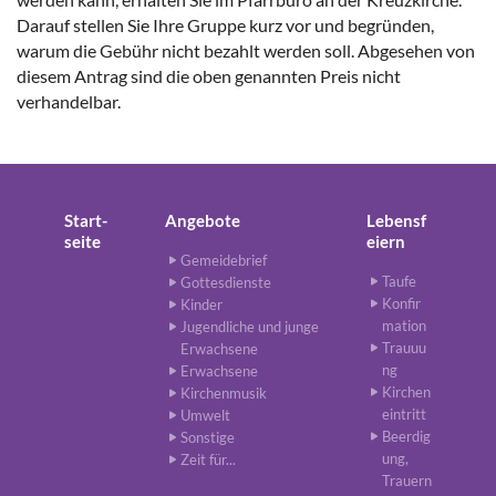
Darauf stellen Sie Ihre Gruppe kurz vor und begründen,
warum die Gebühr nicht bezahlt werden soll. Abgesehen von
diesem Antrag sind die oben genannten Preis nicht
verhandelbar.
Start-
Angebote
Lebensf
seite
eiern
Gemeidebrief
Taufe
Gottesdienste
Konfir
Kinder
mation
Jugendliche und junge
Trauuu
Erwachsene
ng
Erwachsene
Kirchen
Kirchenmusik
eintritt
Umwelt
Beerdig
Sonstige
ung,
Zeit für...
Trauern