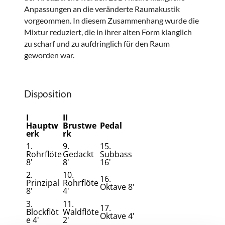
Anpassungen an die veränderte Raumakustik
vorgeommen. In diesem Zusammenhang wurde die
Mixtur reduziert, die in ihrer alten Form klanglich
zu scharf und zu aufdringlich für den Raum
geworden war.
Disposition
I
II
Hauptw
Brustwe
Pedal
erk
rk
1.
9.
15.
Rohrflöte
Gedackt
Subbass
8'
8'
16'
2.
10.
16.
Prinzipal
Rohrflöte
Oktave 8'
8'
4'
3.
11.
17.
Blockflöt
Waldflöte
Oktave 4'
e 4'
2'