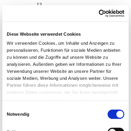
12.
18.
4. Oktave
Sesquialt
Rauschpf
4'
era II 2
eife III
2/3'
19.
5. Oktave
13.
Posaune
2'
Zimbel II
Diese Webseite verwendet Cookies
16'
14.
20
Wir verwenden Cookies, um Inhalte und Anzeigen zu
6. Nasat
Dulcian
Trompet
2 2/3'
personalisieren, Funktionen für soziale Medien anbieten
8'
e 8'
zu können und die Zugriffe auf unsere Website zu
7. Mixtur
Tremulant
analysieren. Außerdem geben wir Informationen zu Ihrer
III-IV
Verwendung unserer Website an unsere Partner für
8.
Trompet
soziale Medien, Werbung und Analysen weiter. Unsere
e 8'
Partner führen diese Informationen möglicherweise mit
Koppeln:
II/I, I/P, II/P
weiteren Daten zusammen, die Sie ihnen bereitgestellt
haben oder die sie im Rahmen Ihrer Nutzung der Dienste
gesammelt haben.
Kostproben
E
Notwendig
i
Johann Sebastian Bach (1685-1750): Schmücke
n
dich, o liebe Seele (BWV 654)
w