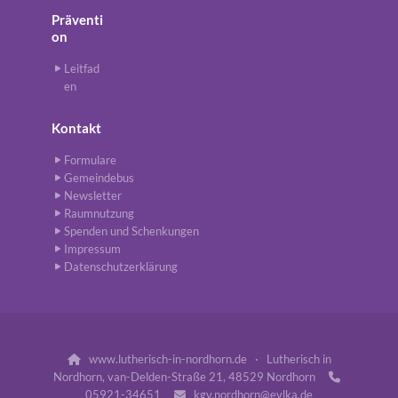
Präventi
on
Leitfad
en
Kontakt
Formulare
Gemeindebus
Newsletter
Raumnutzung
Spenden und Schenkungen
Impressum
Datenschutzerklärung
www.lutherisch-in-nordhorn.de · Lutherisch in

Nordhorn, van-Delden-Straße 21, 48529 Nordhorn

05921-34651
kgv.nordhorn@evlka.de
