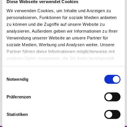
Diese Webseite verwendet Cookies
Der Förderverein hat die Höhe des
Wir verwenden Cookies, um Inhalte und Anzeigen zu
Mindestbeitrages mit 20 € /Jahr, bzw. 10 € / Jahr
personalisieren, Funktionen für soziale Medien anbieten
für Schüler und Studenten bewusst niedrig
zu können und die Zugriffe auf unsere Website zu
gehalten und hoffen damit auf einen großen
Mitgliederzuwachs. Ein Beitrittsformular
analysieren. Außerdem geben wir Informationen zu Ihrer
bekommen Sie u.a. im Gemeindebüro. Unabhängig
Verwendung unserer Website an unsere Partner für
von der Mitgliedschaft sind natürlich auch Spenden
soziale Medien, Werbung und Analysen weiter. Unsere
nötig und willkommen.
Partner führen diese Informationen möglicherweise mit
weiteren Daten zusammen, die Sie ihnen bereitgestellt
haben oder die sie im Rahmen Ihrer Nutzung der Dienste
gesammelt haben.
Ansprechpartner: Rolf Brunsch – zu erreichen über
E
das Gemeindebüro
Notwendig
i
n
Bankverbindung: Kto. 38471 bei der
w
Kreissparkasse Grafschaft Bentheim (BLZ 267 500
Präferenzen
i
01)
l
l
Statistiken
i