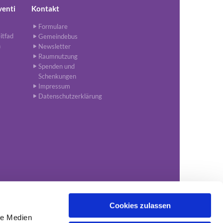
venti
Kontakt
Formulare
itfad
Gemeindebus
n
Newsletter
Raumnutzung
Spenden und
Schenkungen
Impressum
Datenschutzerklärung
Cookies zulassen
le Medien
1-34651
kgv.nordhorn@evlka.de
