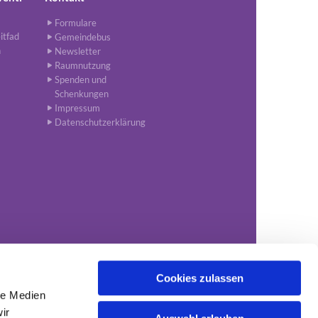
Formulare
itfad
Gemeindebus
n
Newsletter
Raumnutzung
Spenden und
Schenkungen
Impressum
Datenschutzerklärung
Cookies zulassen
le Medien
1-34651
kgv.nordhorn@evlka.de

ir