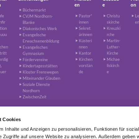
n
en
e
on
Büchermarkt
ufe
Pastor*
Christu
Le
CVJM Nordhorn-
fir
innen
skirche
e
Blanke
tion
Sekret
Kreuzki
Diakonisches Werk
auuu
ärinnen
rche
Evangelische
Küsteri
Martin-
Erwachsenenbildung
rchen
nnen
Luther-
Evangelisches
tritt
Kantor
Kirche
Gymnasium
erdig
Kirchen
Michae
Fördervereine
g,
vorstän
liskirch
Kindertagesstätten
auer
de
e
Kloster Frenswegen
Miteinander Glauben
Soziale Dienste
Nordhorn
ZwischenZeit
t Cookies
 Inhalte und Anzeigen zu personalisieren, Funktionen für sozia
 Lutherisch in Nordhorn, van-Delden-Straße 21, 48529 Nordhorn
0592

e Zugriffe auf unsere Website zu analysieren. Außerdem geben w