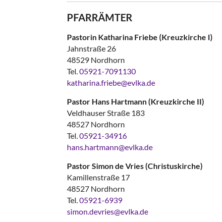
PFARRÄMTER
Pastorin Katharina Friebe (Kreuzkirche I)
Jahnstraße 26
48529 Nordhorn
Tel.
05921-7091130
katharina.friebe@evlka.de
Pastor Hans Hartmann (Kreuzkirche II)
Veldhauser Straße 183
48527 Nordhorn
Tel.
05921-34916
hans.hartmann@evlka.de
Pastor Simon de Vries (Christuskirche)
Kamillenstraße 17
48527 Nordhorn
Tel.
05921-6939
simon.devries@evlka.de