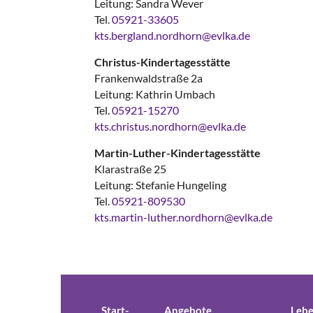
Leitung: Sandra Wever
Tel.
05921-33605
kts.bergland.nordhorn@evlka.de
Christus-Kindertagesstätte
Frankenwaldstraße 2a
Leitung: Kathrin Umbach
Tel.
05921-15270
kts.christus.nordhorn@evlka.de
Martin-Luther-Kindertagesstätte
Klarastraße 25
Leitung: Stefanie Hungeling
Tel.
05921-809530
kts.martin-luther.nordhorn@evlka.de
Start-
Angebote
Lebe