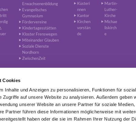
Küsteri
Martin-
Erwachsenenbildung
rchen
nnen
Luther-
Evangelisches
tritt
Kantor
Kirche
Gymnasium
erdig
Kirchen
Michae
Fördervereine
g,
vorstän
liskirch
Kindertagesstätten
auer
de
e
Kloster Frenswegen
Miteinander Glauben
Soziale Dienste
Nordhorn
ZwischenZeit
t Cookies
 Inhalte und Anzeigen zu personalisieren, Funktionen für sozia
 Lutherisch in Nordhorn, van-Delden-Straße 21, 48529 Nordhorn
0592

e Zugriffe auf unsere Website zu analysieren. Außerdem geben w
rwendung unserer Website an unsere Partner für soziale Medien
re Partner führen diese Informationen möglicherweise mit weite
Impressum
Datenschutz
ereitgestellt haben oder die sie im Rahmen Ihrer Nutzung der D
Datenschutzerklärung
ChurchDesk-Login