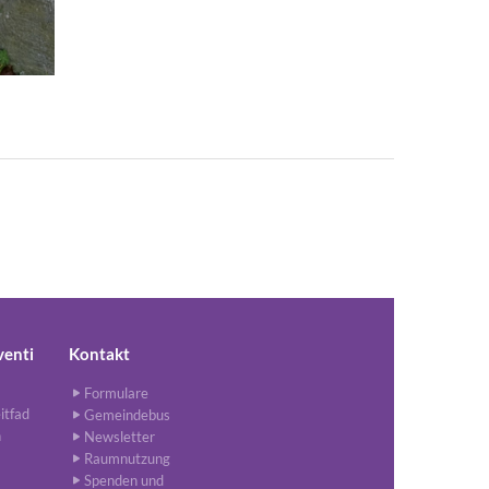
venti
Kontakt
Formulare
itfad
Gemeindebus
n
Newsletter
Raumnutzung
Spenden und