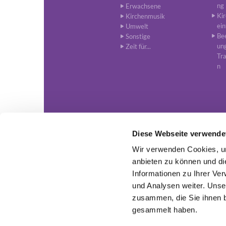
ng
Erwachsene
Ki
Kirchenmusik
ein
Umwelt
Be
Sonstige
un
Zeit für...
Tr
n
Diese Webseite verwende
Wir verwenden Cookies, um
www.lutherisch-in-nordhorn.de ·

anbieten zu können und di
Informationen zu Ihrer Ve
und Analysen weiter. Unse
zusammen, die Sie ihnen b
gesammelt haben.