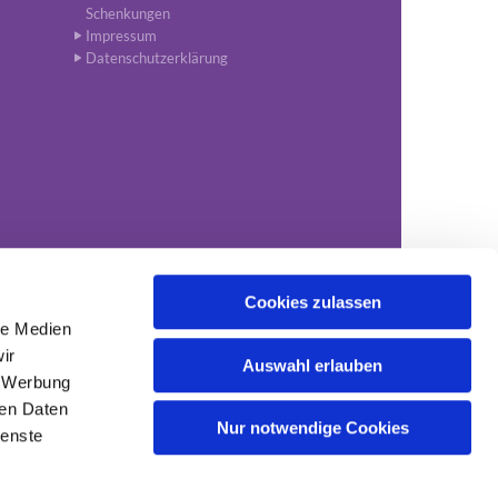
Schenkungen
Impressum
Datenschutzerklärung
Cookies zulassen
le Medien
1-34651
kgv.nordhorn@evlka.de

ir
Auswahl erlauben
, Werbung
ren Daten
Nur notwendige Cookies
ienste